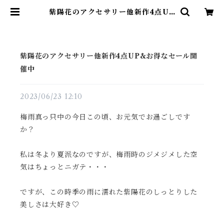
紫陽花のアクセサリー他新作4点UP
&お得なセール開催中 | 天然石アク
セサリー KiNaRi
紫陽花のアクセサリー他新作4点UP&お得なセール開
催中
2023/06/23 12:10
梅雨真っ只中の今日この頃、お元気でお過ごしです
か？
私は冬より夏派なのですが、梅雨時のジメジメした空
気はちょっとニガテ・・・
ですが、この時季の雨に濡れた紫陽花のしっとりした
美しさは大好き♡