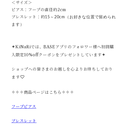
＜サイズ＞
ピアス：フープの直径約2cm
ブレスレット：約
15～20cm（お好きな位置で留められ
ます）
✦
KiNaRiでは、BASEアプリのフォロワー様へ初回購
✦
入限定10%offクーポンをプレゼントしています
ショップへの皆さまのお越しを心よりお待ちしており
♡
ます
✧
✧
✧
✧
✧
✧
商品ページはこちら
フープピアス
ブレスレット