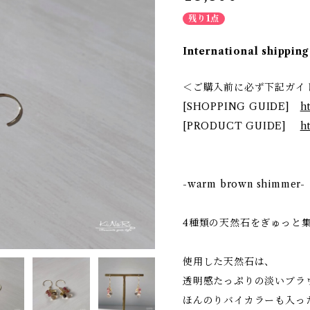
残り1点
International shipping
＜ご購入前に必ず下記ガイ
[SHOPPING GUIDE]
h
[PRODUCT GUIDE]
h
-warm brown shim
4種類の天然石をぎゅっと
使用した天然石は、
透明感たっぷりの淡いブラ
ほんのりバイカラーも入っ