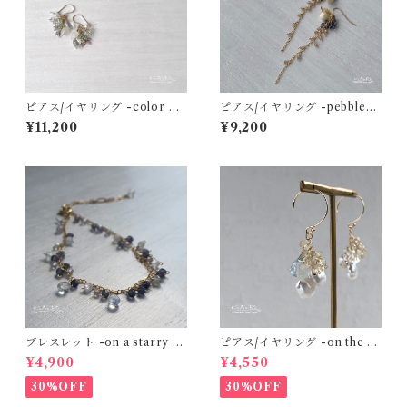
ピアス/イヤリング -color of
ピアス/イヤリング -pebbles
raindrops and hydrangeas-
on the seaside- リバースト
¥11,200
¥9,200
グリーンアメジスト×ムーンス
ーン×アイオライト×ジルコン 1
トーン×あこやパール×アクア
4kgf
マリン×トルマリン 14kgf
ブレスレット -on a starry ni
ピアス/イヤリング -on the w
ght- レインボームーンストー
hite clouds- ケシパール×クリ
¥4,900
¥4,550
ン×ホワイトムーンストーン×
スタル×モスアクアマリン 14k
アイオライト 14kgf
gf
30%OFF
30%OFF