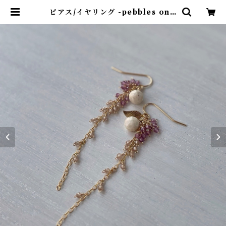
ピアス/イヤリング -pebbles on t
he seaside- リバーストーン×ガー
ネット×ジルコン 14kgf | 天然石ア
クセサリー KiNaRi