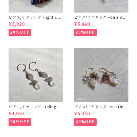
ピアス/イヤリング -light a ca
ピアス/イヤリング -on a whit
ndle- ラピスラズリ×ガーネッ
e sand beach- 淡水パール×ア
¥5,920
¥5,440
ト×アイオライト 14kgf
バロンシェルクリスタル×アク
アマリン×エチオピアンオパー
20%OFF
20%OFF
ル 14kgf
ピアス/イヤリング -riding in
ピアス/イヤリング -wearing
the clouds- 淡水パール×レイ
hydrangea color- 淡水パー
¥4,160
¥6,240
ンボームーンストーン×グレー
ル×アクアマリン×アメジスト×
スピネル 14kgf
アイオライト 14kgf
20%OFF
20%OFF