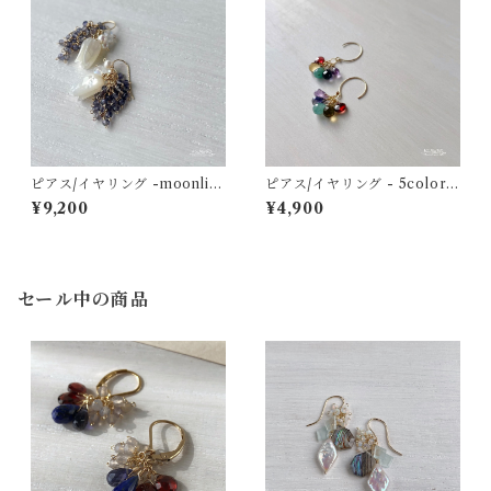
ピアス/イヤリング -moonlig
ピアス/イヤリング - 5colors
ht shell bouquet- ホワイトシ
earrings (deep tone) - グラ
¥9,200
¥4,900
ェル×アイオライト×レインボ
ンディディエライト×アイオラ
ームーンストーン 14kgf
イト×クォーツ×ガーネット 14
kgf
セール中の商品