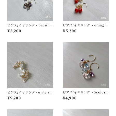
ピアス/イヤリング - brown g
ピアス/イヤリング - orange
emini earrings - スモーキー
gemini earrings - カーネリ
¥5,200
¥5,200
クォーツ×ホワイトシェル×ア
アンサードニクス×ホワイトシ
イオライト 14kgf
ェル×天然ジルコン 14kgf
ピアス/イヤリング -white sh
ピアス/イヤリング - 5colors
ell bouquet- ホワイトシェル
earrings (pale tone) - ロー
¥9,200
¥4,900
×エチオピアンオパール×レイ
ズクォーツ×ブルートパーズ×
ンボームーンストーン 14kgf
アメジスト×レモンクォーツ 14
kgf