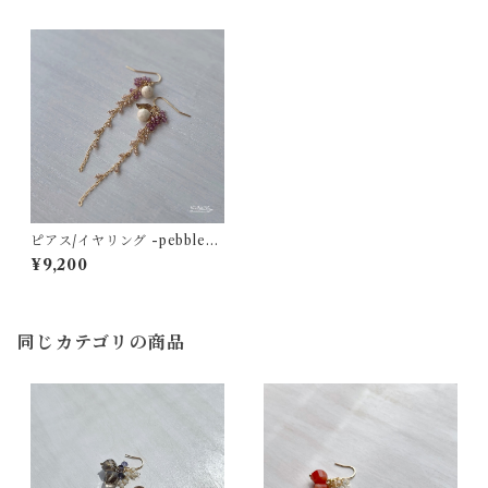
ピアス/イヤリング -pebbles
on the seaside- リバースト
¥9,200
ーン×ガーネット×ジルコン 14
kgf
同じカテゴリの商品