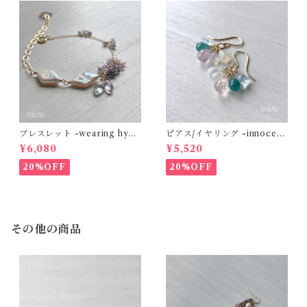
ブレスレット -wearing hydr
ピアス/イヤリング -innocent
angea color- 淡水パール×ア
love- モルガナイト×グランデ
¥6,080
¥5,520
クアマリン×アメジスト×アイ
ィディエライト×エチオピアン
オライト 14kgf
オパール 14kgf
20%OFF
20%OFF
その他の商品