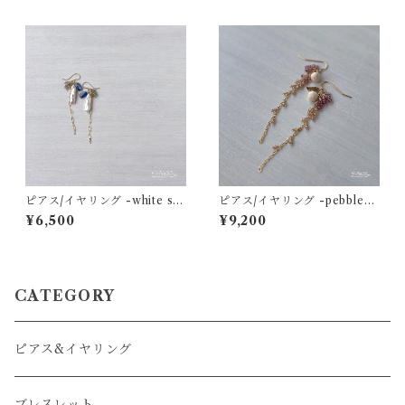
ピアス/イヤリング -white sh
ピアス/イヤリング -pebbles
ells and denim- カイヤナイ
on the seaside- リバースト
¥6,500
¥9,200
ト×淡水スティックパール×ト
ーン×ガーネット×ジルコン 14
ルマリン×ムーンストーン 14k
kgf
gf
CATEGORY
ピアス&イヤリング
ブレスレット