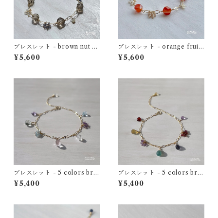
ブレスレット - brown nut br
ブレスレット - orange fruit
acelet - スモーキークォーツ×
bracelet - カーネリアンサー
¥5,600
¥5,600
ホワイトシェル×アイオライト
ドニクス×アホワイトシェル×
14kgf
天然ジルコン 14kgf
ブレスレット - 5 colors bra
ブレスレット - 5 colors bra
celet (pale tone) - ローズク
celet (deep tone) - グランデ
¥5,400
¥5,400
ォーツ×トパーズ×レインボー
ィディエライト×アイオライト
ムーンストーン 14kgf
×クォーツ×ガーネット 14kgf