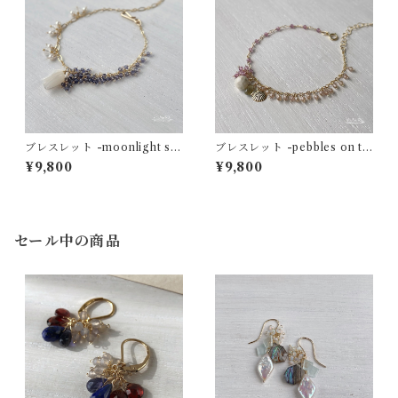
ブレスレット -moonlight sh
ブレスレット -pebbles on th
ell bouquet- ホワイトシェル
e seaside- リバーストーン×
¥9,800
¥9,800
×アイオライト×レインボーム
ガーネット×ジルコン 14kgf
ーンストーン14kgf
セール中の商品