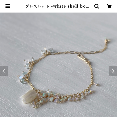
ブレスレット -white shell bouq
uet- ホワイトシェル×エチオピアン
オパール×レインボームーンストー
ン 14kgf | 天然石アクセサリー Ki
NaRi