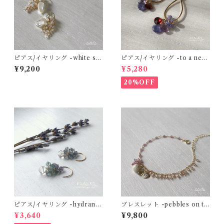
ピアス/イヤリング -white sh
ピアス/イヤリング -to a new
ell bouquet- ホワイトシェル
season- タンザナイト×ガーネ
¥9,200
¥5,280
×エチオピアンオパール×レイ
ット×アメジスト 14kgf
ンボームーンストーン 14kgf
20%OFF
ピアス/イヤリング -hydrang
ブレスレット -pebbles on th
ea and water drops- フロー
e seaside- リバーストーン×
¥3,640
¥9,800
ライト×水晶 14kgf
ガーネット×ジルコン 14kgf