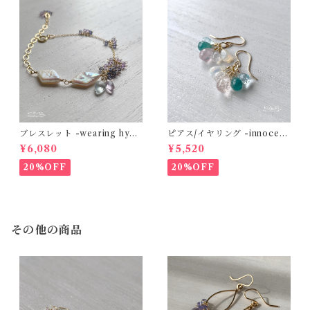
ブレスレット -wearing hydr
ピアス/イヤリング -innocent
angea color- 淡水パール×ア
love- モルガナイト×グランデ
¥6,080
¥5,520
クアマリン×アメジスト×アイ
ィディエライト×エチオピアン
オライト 14kgf
オパール 14kgf
20%OFF
20%OFF
その他の商品