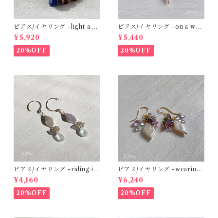
ピアス/イヤリング -light a ca
ピアス/イヤリング -on a whit
ndle- ラピスラズリ×ガーネッ
e sand beach- 淡水パール×ア
¥5,920
¥5,440
ト×アイオライト 14kgf
バロンシェルクリスタル×アク
アマリン×エチオピアンオパー
20%OFF
20%OFF
ル 14kgf
ピアス/イヤリング -riding in
ピアス/イヤリング -wearing
the clouds- 淡水パール×レイ
hydrangea color- 淡水パー
¥4,160
¥6,240
ンボームーンストーン×グレー
ル×アクアマリン×アメジスト×
スピネル 14kgf
アイオライト 14kgf
20%OFF
20%OFF