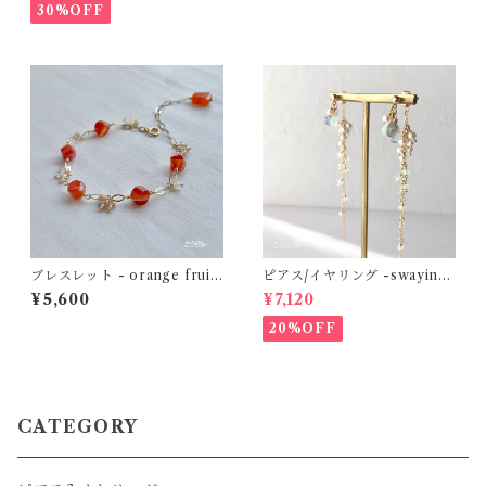
30%OFF
ブレスレット - orange fruit
ピアス/イヤリング -swaying
bracelet - カーネリアンサー
pliantly- エチオピアンオパー
¥5,600
¥7,120
ドニクス×アホワイトシェル×
ル×モスアクアマリン×淡水パ
天然ジルコン 14kgf
ール 14kgf
20%OFF
CATEGORY