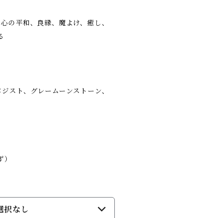
、心の平和、良縁、魔よけ、癒し、
る
メジスト、グレームーンストーン、
ず）
選択なし