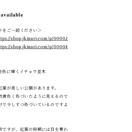
 available
ドをご一読ください＞
ttps://shop.jkinari.com/p/00002
ttps://shop.jkinari.com/p/00004
ees- 金色に輝くイチョウ並木
紅葉が美しい公園があります。
然黄色く色づいたように見えるので
けで少しずつ色づいているのですよ
所ですが、紅葉の時期には目を奪わ