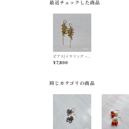
最近チェックした商品
ピアス/イヤリング -g
olden ginkgo trees-
¥7,800
シトリン×ペリドット×
アメジスト×グレーム
ーンストーン 14kgf
同じカテゴリの商品