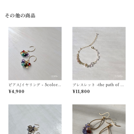
その他の商品
ピアス/イヤリング - 5colors
ブレスレット -the path of ch
earrings (deep tone) - グラ
erry blossom trees- ローズ
¥4,900
¥11,800
ンディディエライト×アイオラ
クォーツ×グリーンアメジスト
イト×クォーツ×ガーネット 14
×あこやパール×モルガナイト 1
kgf
4kgf