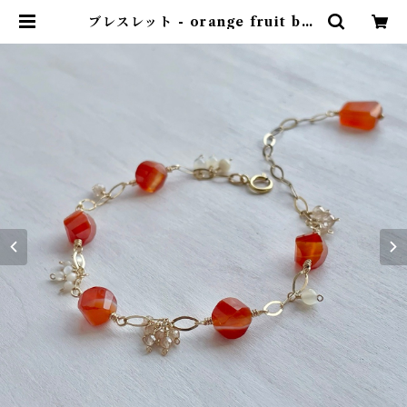
ブレスレット - orange fruit bra
celet - カーネリアンサードニクス
×アホワイトシェル×天然ジルコン 1
4kgf | 天然石アクセサリー KiNaR
i