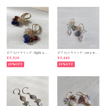
ピアス/イヤリング -light a ca
ピアス/イヤリング -on a whit
ndle- ラピスラズリ×ガーネッ
e sand beach- 淡水パール×ア
¥5,920
¥5,440
ト×アイオライト 14kgf
バロンシェルクリスタル×アク
アマリン×エチオピアンオパー
20%OFF
20%OFF
ル 14kgf