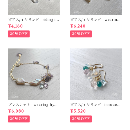
ピアス/イヤリング -riding in
ピアス/イヤリング -wearing
the clouds- 淡水パール×レイ
hydrangea color- 淡水パー
¥4,160
¥6,240
ンボームーンストーン×グレー
ル×アクアマリン×アメジスト×
スピネル 14kgf
アイオライト 14kgf
20%OFF
20%OFF
ブレスレット -wearing hydr
ピアス/イヤリング -innocent
angea color- 淡水パール×ア
love- モルガナイト×グランデ
¥6,080
¥5,520
クアマリン×アメジスト×アイ
ィディエライト×エチオピアン
オライト 14kgf
オパール 14kgf
20%OFF
20%OFF