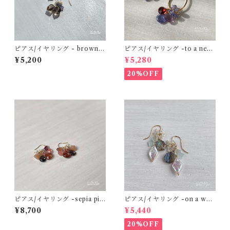
ピアス/イヤリング - brown g
ピアス/イヤリング -to a new
emini earrings - スモーキー
season- タンザナイト×ガーネ
¥5,200
¥5,280
クォーツ×ホワイトシェル×ア
ット×アメジスト 14kgf
イオライト 14kgf
20%OFF
ピアス/イヤリング -sepia pin
ピアス/イヤリング -on a whit
k nostalgia- ブラウンムーン
e sand beach- 淡水パール×ア
¥8,700
¥5,440
ストーン×インカローズ×ピー
バロンシェルクリスタル×アク
チムーンストーン×トルマリン
アマリン×エチオピアンオパー
20%OFF
14kgf
ル 14kgf